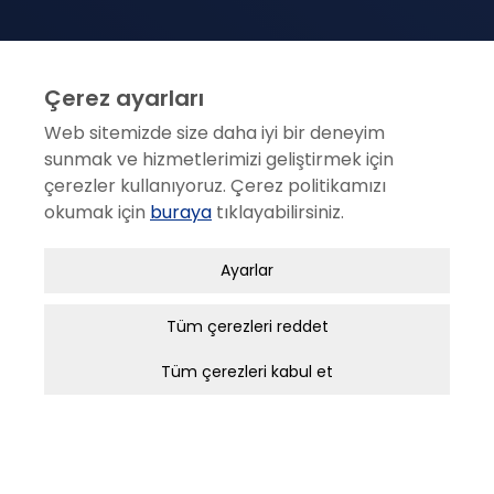
Çerez ayarları
Web sitemizde size daha iyi bir deneyim
sunmak ve hizmetlerimizi geliştirmek için
çerezler kullanıyoruz. Çerez politikamızı
okumak için
buraya
tıklayabilirsiniz.
Zorunlu / Teknik Çerezler
Ayarlar
Web sitesinde gezinmek, web sitesinin
özelliklerinden faydalanabilmek için kullanılan
Tüm çerezleri reddet
çerezler zorunlu/teknik çerezlerdir. Bu çerezler
Tüm çerezleri kabul et
ANKARA
olmadan, websitesinden sağlanan temel
hizmetlerden faydalanılmaz.
1404. Sok. No: 16 N. Akar Mah. Balgat 06520 ANKARA
(312) 295 25 25
Analitik Çerezler