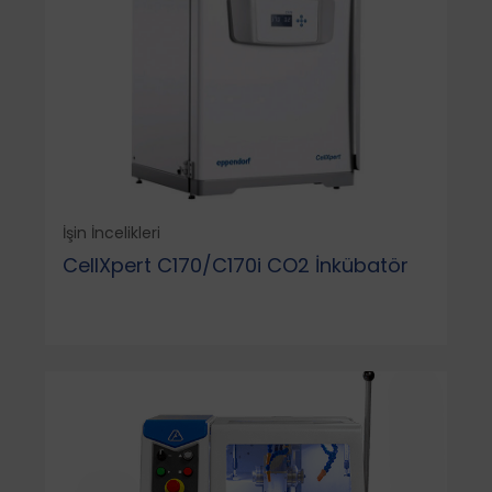
İşin İncelikleri
CellXpert C170/C170i CO2 İnkübatör