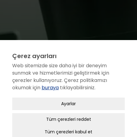
Çerez ayarları
Web sitemizde size daha iyi bir deneyim
sunmak ve hizmetlerimizi geliştirmek için
çerezler kullanıyoruz. Çerez politikamızı
okumak için
buraya
tıklayabilirsiniz.
Zorunlu / Teknik Çerezler
Ayarlar
Web sitesinde gezinmek, web sitesinin
özelliklerinden faydalanabilmek için kullanılan
Tüm çerezleri reddet
çerezler zorunlu/teknik çerezlerdir. Bu çerezler
Tüm çerezleri kabul et
olmadan, websitesinden sağlanan temel