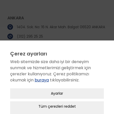
ANKARA
1404. Sok. No: 16 N. Akar Mah. Balgat 06520 ANKARA
(312) 295 25 25
(312) 295 25 00
Çerez ayarları
incekara@incekara.com.tr
Web sitemizde size daha iyi bir deneyim
sunmak ve hizmetlerimizi geliştirmek için
KURUMSAL
çerezler kullanıyoruz. Çerez politikamızı
Hakkımızda
okumak için
buraya
tıklayabilirsiniz.
Sosyal Sorumluluk
Zorunlu / Teknik Çerezler
Ayarlar
Etik Değerler
Web sitesinde gezinmek, web sitesinin
Ödüller
özelliklerinden faydalanabilmek için kullanılan
Tüm çerezleri reddet
İş Ortakları
çerezler zorunlu/teknik çerezlerdir. Bu çerezler