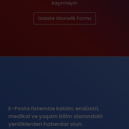
kaçırmayın.
Gazete Abonelik Formu
E-Posta listemize katılın; endüstri,
medikal ve yaşam bilim alanındaki
yeniliklerden haberdar olun.