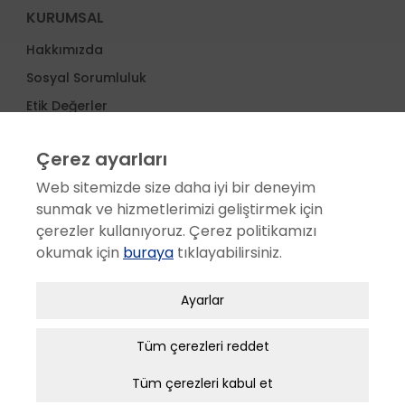
KURUMSAL
Hakkımızda
Sosyal Sorumluluk
Etik Değerler
Ödüller
Çerez ayarları
İş Ortakları
Web sitemizde size daha iyi bir deneyim
Proje Yönetimi
sunmak ve hizmetlerimizi geliştirmek için
Haberler
çerezler kullanıyoruz. Çerez politikamızı
okumak için
buraya
tıklayabilirsiniz.
SERVİS
Zorunlu / Teknik Çerezler
Satış Sonrası Hizmetler
Ayarlar
Web sitesinde gezinmek, web sitesinin
Servis Ağı
özelliklerinden faydalanabilmek için kullanılan
Tüm çerezleri reddet
Müşteri Memnuniyeti
çerezler zorunlu/teknik çerezlerdir. Bu çerezler
Aplikasyon Kullanım eğitimi
Tüm çerezleri kabul et
olmadan, websitesinden sağlanan temel