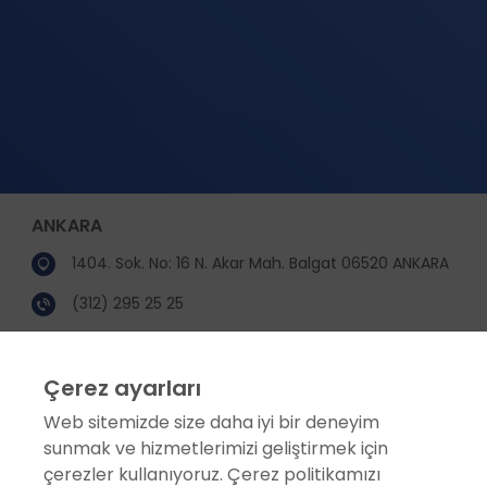
ANKARA
1404. Sok. No: 16 N. Akar Mah. Balgat 06520 ANKARA
(312) 295 25 25
(312) 295 25 00
Çerez ayarları
incekara@incekara.com.tr
Web sitemizde size daha iyi bir deneyim
sunmak ve hizmetlerimizi geliştirmek için
KURUMSAL
çerezler kullanıyoruz. Çerez politikamızı