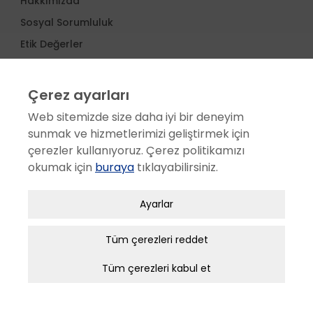
Hakkımızda
Sosyal Sorumluluk
Etik Değerler
Ödüller
İş Ortakları
Çerez ayarları
Proje Yönetimi
Web sitemizde size daha iyi bir deneyim
Haberler
sunmak ve hizmetlerimizi geliştirmek için
çerezler kullanıyoruz. Çerez politikamızı
okumak için
buraya
tıklayabilirsiniz.
SERVİS
Satış Sonrası Hizmetler
Zorunlu / Teknik Çerezler
Ayarlar
Servis Ağı
Web sitesinde gezinmek, web sitesinin
Müşteri Memnuniyeti
özelliklerinden faydalanabilmek için kullanılan
Tüm çerezleri reddet
çerezler zorunlu/teknik çerezlerdir. Bu çerezler
Aplikasyon Kullanım eğitimi
Tüm çerezleri kabul et
olmadan, websitesinden sağlanan temel
Bakım Sözleşmesi
hizmetlerden faydalanılmaz.