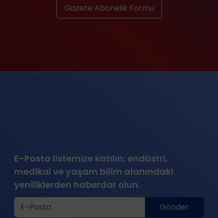
Gazete Abonelik Formu
E-Posta listemize katılın; endüstri,
medikal ve yaşam bilim alanındaki
yeniliklerden haberdar olun.
Gönder