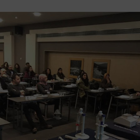
Sertlik Ölçüm Te
Sistemleri
Temiz Hava Kabi
rı ve Aksesuarları
Videoskoplar v
ri - Profilometreler
Yüzey Pürüzlülü