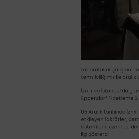
Laboratuvar çalışmalar
temsilciliğimiz ile aralı
İzmir ve İstanbul’da ge
Eppendorf Pipetleme Sis
05 Aralık tarihinde İzmi
etkileyen faktörler, demo 
sistemlerin üzerinde den
ilgi gösterdi.