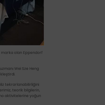
ir marka olan Eppendorf
n uzmanı Wei Sze Heng
leştirdi.
z tekrarlanabilirliğini
imiz, teorik bilgilerin,
mo aktivitelerine yoğun