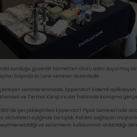
ında sunduğu güvenilir hizmetten ötürü adını duyurmuş b
k ayının başında iki tane seminer düzenledik.
rçekleşen seminerlerimizde, Eppendorf kıdemli aplikasyo
temleri ve Termal Karıştırıcılar hakkında konuşma gerçek
r İBG’de gerçekleştirilen Eppendorf Pipet Semineri'nde anali
aktiviteleri eşliğinde tartışıldı. Katılım sağlayan müşteriler
eyimlenebildiği ve sistemlerin kullanımının anlatıldığı de