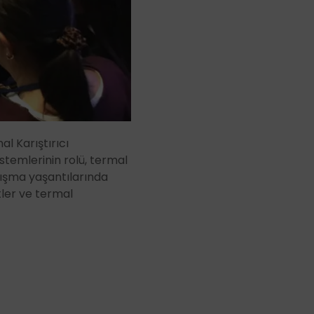
l Karıştırıcı
temlerinin rolü, termal
alışma yaşantılarında
etler ve termal