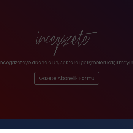
İncegazeteye abone olun, sektörel gelişmeleri kaçırmayın
Gazete Abonelik Formu