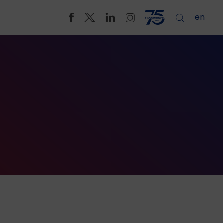
en
lar ve Soğutucular
y CT Sistemleri
vresel Test Kabinleri
e Görüntüleme Çözümleri
 Muayene Sistemleri
ma Ekipmanları
leme ve Muayene Sistemleri