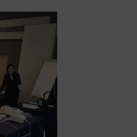
st Cihazları
nleri
e Boroskoplar
k ve Form Ölçüm Sistemleri