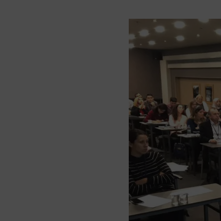
Santrifüjler
Tel ve Kablo Ölçüm 
Termomikser Cihazla
Yüzey Ölçüm Sistemle