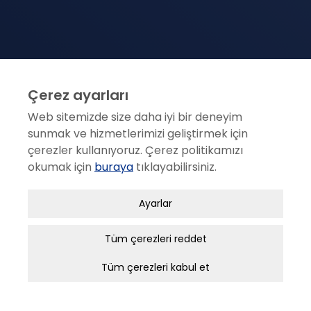
Çerez ayarları
Web sitemizde size daha iyi bir deneyim
sunmak ve hizmetlerimizi geliştirmek için
çerezler kullanıyoruz. Çerez politikamızı
ANKARA
okumak için
buraya
tıklayabilirsiniz.
1404. Sok. No: 16 N. Akar Mah. Balgat 06520 ANKARA
Zorunlu / Teknik Çerezler
(312) 295 25 25
Ayarlar
Web sitesinde gezinmek, web sitesinin
(312) 295 25 00
özelliklerinden faydalanabilmek için kullanılan
Tüm çerezleri reddet
incekara@incekara.com.tr
çerezler zorunlu/teknik çerezlerdir. Bu çerezler
Tüm çerezleri kabul et
olmadan, websitesinden sağlanan temel
hizmetlerden faydalanılmaz.
KURUMSAL