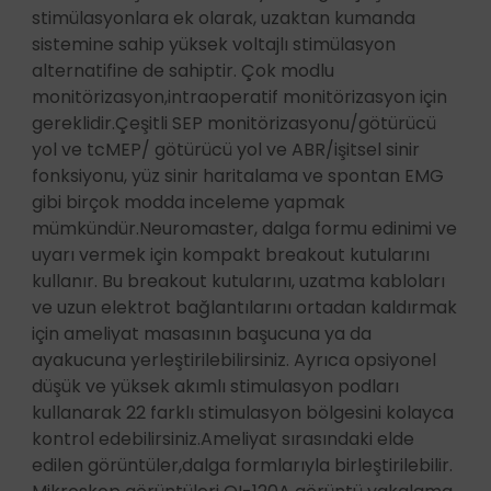
stimülasyonlara ek olarak, uzaktan kumanda
sistemine sahip yüksek voltajlı stimülasyon
alternatifine de sahiptir. Çok modlu
monitörizasyon,intraoperatif monitörizasyon için
gereklidir.Çeşitli SEP monitörizasyonu/götürücü
yol ve tcMEP/ götürücü yol ve ABR/işitsel sinir
fonksiyonu, yüz sinir haritalama ve spontan EMG
gibi birçok modda inceleme yapmak
mümkündür.Neuromaster, dalga formu edinimi ve
uyarı vermek için kompakt breakout kutularını
kullanır. Bu breakout kutularını, uzatma kabloları
ve uzun elektrot bağlantılarını ortadan kaldırmak
için ameliyat masasının başucuna ya da
ayakucuna yerleştirilebilirsiniz. Ayrıca opsiyonel
düşük ve yüksek akımlı stimulasyon podları
kullanarak 22 farklı stimulasyon bölgesini kolayca
kontrol edebilirsiniz.Ameliyat sırasındaki elde
edilen görüntüler,dalga formlarıyla birleştirilebilir.