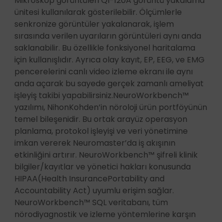
Mikroskop görüntüleri QI-120A görüntü yakalama
ünitesi kullanılarak gösterilebilir. Ölçümlerle
senkronize görüntüler yakalanarak, işlem
sırasında verilen uyarıların görüntüleri aynı anda
saklanabilir. Bu özellikle fonksiyonel haritalama
için kullanışlıdır. Ayrıca olay kayıt, EP, EEG, ve EMG
pencerelerini canlı video izleme ekranı ile aynı
anda açarak bu sayede gerçek zamanlı ameliyat
işleyiş takibi yapabilirsiniz.NeuroWorkbench™
yazılımı, NihonKohden’in nöroloji ürün portföyünün
temel bileşenidir. Bu ortak arayüz operasyon
planlama, protokol işleyişi ve veri yönetimine
imkan vererek Neuromaster’da iş akışının
etkinliğini artırır. NeuroWorkbench™ şifreli klinik
bilgiler/kayıtlar ve yönetici hakları konusunda
HIPAA(Health InsurancePortability and
Accountability Act) uyumlu erişim sağlar.
NeuroWorkbench™ SQL veritabanı, tüm
nörodiyagnostik ve izleme yöntemlerine karşın