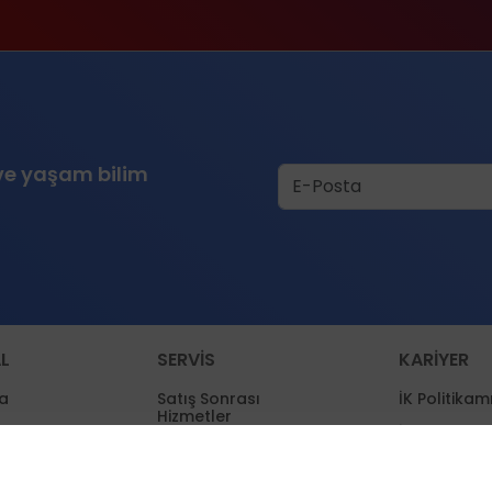
 ve yaşam bilim
L
SERVİS
KARİYER
a
Satış Sonrası
İK Politikam
Hizmetler
rumluluk
İK Stratejim
Servis Ağı
er
Eğitim Polit
Müşteri Memnuniyeti