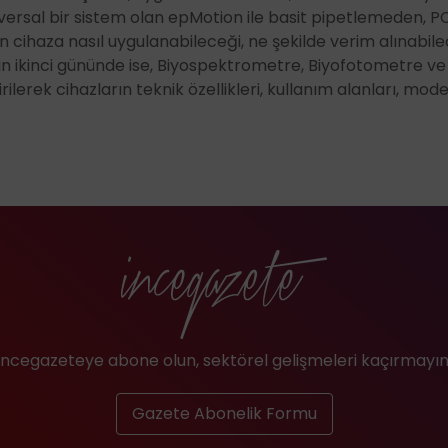
Sertlik Ölçüm Te
iversal bir sistem olan epMotion ile basit pipetlemeden, PC
 cihaza nasıl uygulanabileceği, ne şekilde verim alınabile
Sistemleri
Temiz Hava Kabi
min ikinci gününde ise, Biyospektrometre, Biyofotometre ve
rı ve Aksesuarları
Videoskoplar v
ilerek cihazların teknik özellikleri, kullanım alanları, mod
ri - Profilometreler
Yüzey Pürüzlülü
İncegazeteye abone olun, sektörel gelişmeleri kaçırmayın
Gazete Abonelik Formu