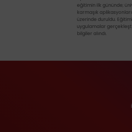
Santrifüjler
eğitimin ilk gününde; ün
karmaşık aplikasyonların
Tel ve Kablo Ölçüm 
üzerinde duruldu. Eğiti
Termomikser Cihazla
uygulamalar gerçekleştir
bilgiler alındı.
Yüzey Ölçüm Sistemle