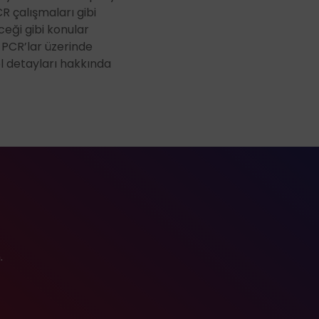
st Cihazları
R çalışmaları gibi
ceği gibi konular
nleri
 PCR’lar üzerinde
e Boroskoplar
el detayları hakkında
k ve Form Ölçüm Sistemleri
.