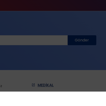
Gönder
MEDİKAL
ız
iz
YAŞAM BİLİM
ikamız
ENDÜSTRİYEL