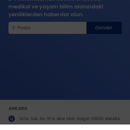
medikal ve yaşam bilim alanındaki
yeniliklerden haberdar olun.
Gönder
ANKARA
1404. Sok. No: 16 N. Akar Mah. Balgat 06520 ANKARA
(312) 295 25 25