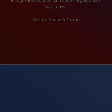
İncegazeteye abone olun, sektörel gelişmeleri
kaçırmayın.
Gazete Abonelik Formu