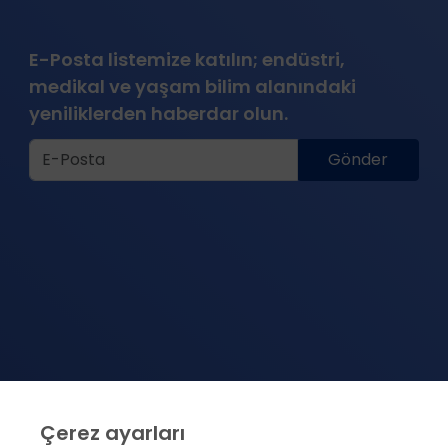
E-Posta listemize katılın; endüstri,
medikal ve yaşam bilim alanındaki
yeniliklerden haberdar olun.
Gönder
Çerez ayarları