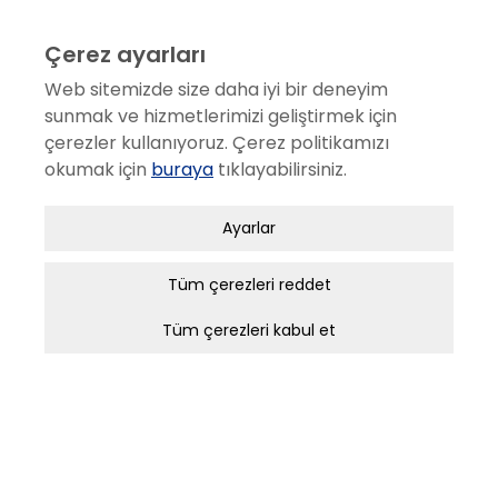
KURUMSAL
Hakkımızda
Çerez ayarları
Sosyal Sorumluluk
Web sitemizde size daha iyi bir deneyim
Etik Değerler
sunmak ve hizmetlerimizi geliştirmek için
çerezler kullanıyoruz. Çerez politikamızı
Ödüller
okumak için
buraya
tıklayabilirsiniz.
İş Ortakları
Proje Yönetimi
Zorunlu / Teknik Çerezler
Ayarlar
Haberler
Web sitesinde gezinmek, web sitesinin
özelliklerinden faydalanabilmek için kullanılan
Tüm çerezleri reddet
SERVİS
çerezler zorunlu/teknik çerezlerdir. Bu çerezler
Tüm çerezleri kabul et
olmadan, websitesinden sağlanan temel
Satış Sonrası Hizmetler
hizmetlerden faydalanılmaz.
Servis Ağı
Müşteri Memnuniyeti
Analitik Çerezler
Aplikasyon Kullanım eğitimi
Bir web sitesinin ziyaretçi tarafından ne şekilde
Bakım Sözleşmesi
kullanıldığı, en sık hangi sayfalara girildiği, hata