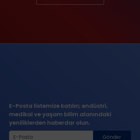
E-Posta listemize katılın; endüstri,
medikal ve yaşam bilim alanındaki
yeniliklerden haberdar olun.
Gönder