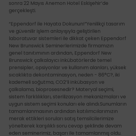
sonra 22 Mayıs Anemon Hotel Eskişehir’de
gerçekleşti.
“Eppendorf ile Hayata Dokunun!”Yenilikçi tasarım
ve güvenilir işlem anlayışıyla geliştirilen
laboratuvar sistemleri ile dikkat çeken Eppendorf
New Brunswick Seminerlerimizde firmamızın
genel tanıtımının ardından, Eppendorf New
Brunswick çalkalayıcı inkübatörlerde temel
prensipler, opsiyonlar ve kullanım alanları, yüksek
sıcaklıkta dekontaminasyon, neden - 86°C?, iki
kademeli soğutma, CO2’li inkübasyon ve
çalkalama, bioprosesnedir? Materyal seçimi,
sistem farklılıkları, sterilizasyon mekanizmaları ve
uygun sistem seçimi konuları ele alındı.Sunumların
tamamlanmasının ardından katılımcılarımızın
merak ettikleri soruları satış temsilcilerimize
yönelterek karşılıklı soru cevap şeklinde devam
eden seminerimiz, başarı ile tamamlanmış oldu.