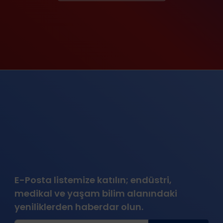
E-Posta listemize katılın; endüstri,
medikal ve yaşam bilim alanındaki
yeniliklerden haberdar olun.