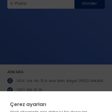
Gönder
ANKARA
1404. Sok. No: 16 N. Akar Mah. Balgat 06520 ANKARA
(312) 295 25 25
(312) 295 25 00
Çerez ayarları
incekara@incekara.com.tr