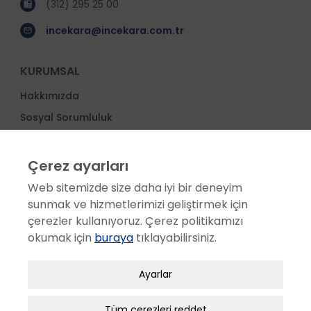
(312) 295 25 00
incekara@incekara.com.tr
KURUMSAL
Hakkımızda
Sosyal Sorumluluk
Etik Değerler
Ödüller
Çerez ayarları
İş Ortakları
Web sitemizde size daha iyi bir deneyim
sunmak ve hizmetlerimizi geliştirmek için
Proje Yönetimi
çerezler kullanıyoruz. Çerez politikamızı
Haberler
okumak için
buraya
tıklayabilirsiniz.
SERVİS
Zorunlu / Teknik Çerezler
Ayarlar
Satış Sonrası Hizmetler
Web sitesinde gezinmek, web sitesinin
özelliklerinden faydalanabilmek için kullanılan
Servis Ağı
Tüm çerezleri reddet