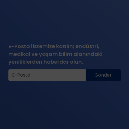
E-Posta listemize katılın; endüstri,
medikal ve yaşam bilim alanındaki
yeniliklerden haberdar olun.
Gönder