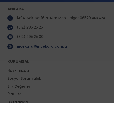
ANKARA
1404. Sok. No: 16 N. Akar Mah. Balgat 06520 ANKARA
(312) 295 25 25
(312) 295 25 00
incekara@incekara.com.tr
KURUMSAL
Hakkımızda
Sosyal Sorumluluk
Etik Değerler
Ödüller
İş Ortakları
Proje Yönetimi