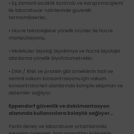
• Eş zamanlı sıcaklık kontrolü ve karıştırma işlemi
ile laboratuvar rutinlerinde güvenilir
termomikserler,
• Hücre teknolojisine yönelik ürünler ile hücre
manipülasyonu,
• Moleküler biyoloji, biyokimya ve hücre biyolojisi
alanlarına yönelik biyofotometreler,
• DNA / RNA ve protein gibi örneklerin hızlı ve
verimli vakum konsantrasyonu için vakum
konsantratörleri alanlarında komple ekipman ve
sistemler sağlıyor.
Eppendorf güvenlik ve dokümantasyon
alanında kullanıcılara kolaylık sağlıyor…
Farklı deney ve laboratuvar ortamlarında,
kayıpları önlemek, bazı aparatları kolaylıkla