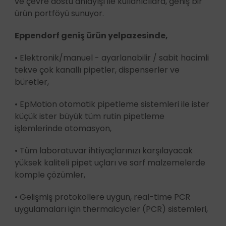
ve çevre dostu anlayışı ile kullanıcılara, geniş bir
ürün portföyü sunuyor.
Eppendorf geniş ürün yelpazesinde,
• Elektronik/manuel - ayarlanabilir / sabit hacimli
tekve çok kanallı pipetler, dispenserler ve
büretler,
• EpMotion otomatik pipetleme sistemleri ile ister
küçük ister büyük tüm rutin pipetleme
işlemlerinde otomasyon,
• Tüm laboratuvar ihtiyaçlarınızı karşılayacak
yüksek kaliteli pipet uçları ve sarf malzemelerde
komple çözümler,
• Gelişmiş protokollere uygun, real-time PCR
uygulamaları için thermalcycler (PCR) sistemleri,