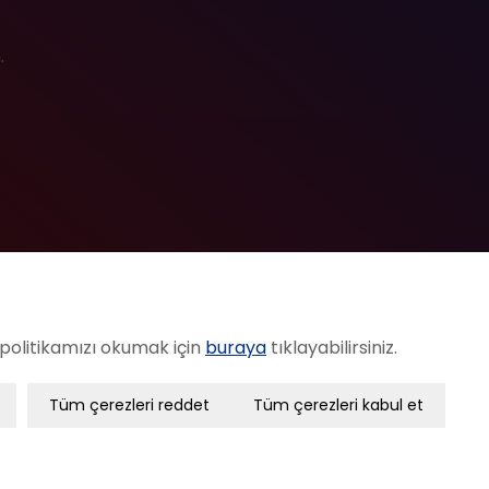
.
 politikamızı okumak için
buraya
tıklayabilirsiniz.
Tüm çerezleri reddet
Tüm çerezleri kabul et
çerezlerdir. Bu çerezler olmadan, websitesinden