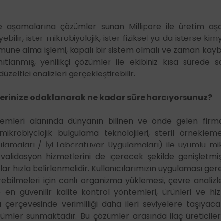
Sertlik Ölçüm Te
Sistemleri
Temiz Hava Kabi
şamalarına çözümler sunan Millipore ile üretim aşa
ilir, ister mikrobiyolojik, ister fiziksel ya da isterse kim
rı ve Aksesuarları
Videoskoplar v
Numune alma işlemi, kapalı bir sistem olmalı ve zaman kayb
ri - Profilometreler
Yüzey Pürüzlülü
ıtlanmış, yenilikçi çözümler ile ekibiniz kısa sürede s
üzeltici analizleri gerçekleştirebilir.
lerinize odaklanarak ne kadar süre harcıyorsunuz?
stemleri alanında dünyanın bilinen ve önde gelen firm
ı mikrobiyolojik bulgulama teknolojileri, steril örnekle
lamaları / İyi Laboratuvar Uygulamaları) ile uyumlu mik
validasyon hizmetlerini de içerecek şekilde genişletm
lar hızla belirlenmelidir. Kullanıcılarımızın uygulaması gere
ebilmeleri için canlı organizma yüklemesi, çevre analizler
e en güvenilir kalite kontrol yöntemleri, ürünleri ve h
ı çerçevesinde verimliliği daha ileri seviyelere taşıyac
özümler sunmaktadır. Bu çözümler arasında ilaç üreticiler