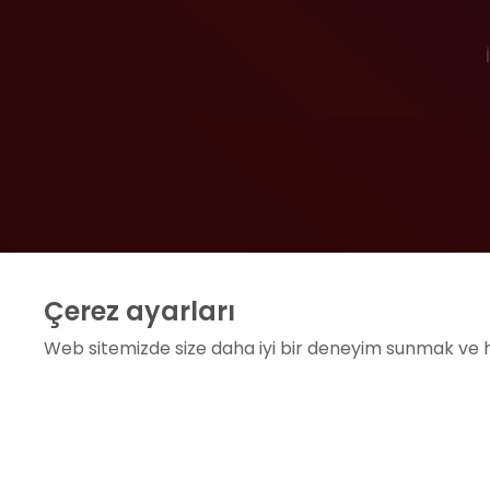
Çerez ayarları
Web sitemizde size daha iyi bir deneyim sunmak ve hi
Zorunlu / Teknik Çerezler
Web sitesinde gezinmek, web sitesinin özelliklerinde
sağlanan temel hizmetlerden faydalanılmaz.