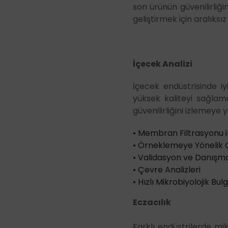
son ürünün güvenilirliğ
geliştirmek için aralık
İçecek Analizi
İçecek endüstrisinde i
yüksek kaliteyi sağla
güvenilirliğini izlemeye
• Membran Filtrasyonu il
• Örneklemeye Yönelik
• Validasyon ve Danışma
• Çevre Analizleri
• Hızlı Mikrobiyolojik B
Eczacılık
Farklı endüstrilerde mik