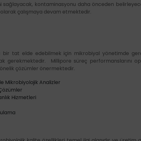
ini sağlayacak, kontaminasyonu daha önceden belirleyecek
sız olarak çalışmaya devam etmektedir.
yi bir tat elde edebilmek için mikrobiyal yönetimde ge
mak gerekmektedir. Millipore süreç performanslarını o
 yönelik çözümler önermektedir.
e Mikrobiyolojik Analizler
 Çözümler
nlık Hizmetleri
ulgulama
robiyolojik kalite özellikleri temel ilgi alanıdır ve üretim