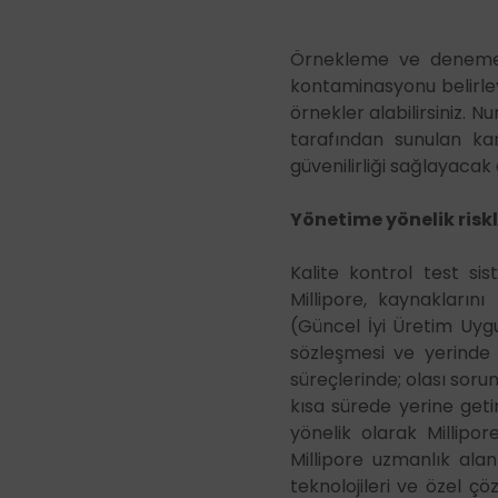
Santrifüjler
Tel ve Kablo Ölçüm 
Örnekleme ve deneme a
kontaminasyonu belirleyeb
Termomikser Cihazla
örnekler alabilirsiniz. 
Yüzey Ölçüm Sistemle
tarafından sunulan kan
güvenilirliği sağlayacak d
Yönetime yönelik risk
Kalite kontrol test si
Millipore, kaynakların
(Güncel İyi Üretim Uygu
sözleşmesi ve yerinde 
süreçlerinde; olası sorun
kısa sürede yerine getir
yönelik olarak Millipor
Millipore uzmanlık alan
teknolojileri ve özel ç