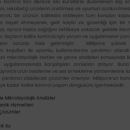
e Kontrol Son derece sıkı kurallarla düzenlenen ilaç endü
l, rekabetçi ürünlerin üretilmesi ve uyumun sürdürülmesi i
trolü bir ürünün kalitesini etkileyen tüm konuları kapsa
ra riayet etmeyerek, gelir kaybı ve güvenliği için bir r
 ayrıca hasta sağlığını tehlikeye sokacak şekilde ilacın e
, ilaçların kalite kontrolü için yorum ve uygulamanın yanı
masını zorunlu hale getirmiştir. Millipore yüksek k
m koşulları ile uyumlu, kullanıcılarına yardımcı olacak
, hızlı mikrobiyolojik testler ve çevre analizleri konusunda li
 uygulanmasında karşılaşılan zorlukları anlıyor. Bun
 ayrıntılı ürün testlerine ve ses örnekleme yöntemlerine 
yardımcı olabilecek çözümler öneriyor. Millipore’un kanı
ye kadar kalite kontrol yaşam döngüsünü içermektedir
ile Mikrobiyolojik Analizler
nlık Hizmetleri
k Çözümler
ık Su