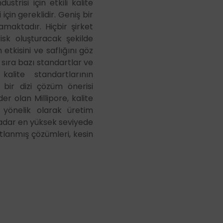
strisi için etkili kalite
çin gereklidir. Geniş bir
maktadır. Hiçbir şirket
isk oluşturacak şekilde
tkisini ve saflığını göz
 sıra bazı standartlar ve
alite standartlarının
 bir dizi çözüm önerisi
der olan Millipore, kalite
a yönelik olarak üretim
kadar en yüksek seviyede
tlanmış çözümleri, kesin
.