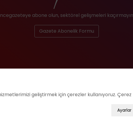
İncegazeteye abone olun, sektörel gelişmeleri kaçırmayın
Gazete Abonelik Formu
zmetlerimizi geliştirmek için çerezler kullanıyoruz. Çerez
Ayarlar
n faydalanabilmek için kullanılan çerezler zorunlu/teknik 