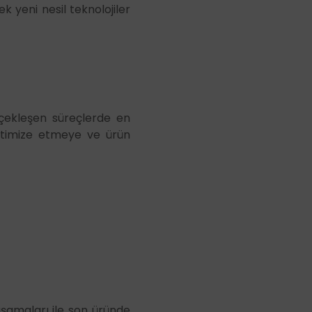
 yeni nesil teknolojiler
rçekleşen süreçlerde en
ptimize etmeye ve ürün
 aşamaları ile son üründe