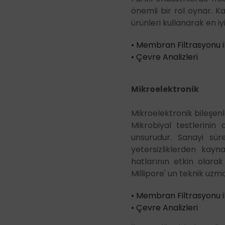
önemli bir rol oynar. K
ürünleri kullanarak en i
• Membran Filtrasyonu il
• Çevre Analizler
Mikroelektronik
Mikroelektronik bileşen
Mikrobiyal testlerinin
unsurudur. Sanayi süre
yetersizliklerden kayn
hatlarının etkin olarak 
Millipore' un teknik uzm
• Membran Filtrasyonu il
• Çevre Analizleri