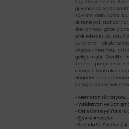
İlaç Endüstrisinde Kalit
güvence ve kalite kontro
kavram olan kalite kon
düzenleyici standartla
davranmayı göze alamaz,
ardı edemez. Bu sorunlar
kuralların oluşturul
oluşturulmasında, orta
geliştirmiştir. Sterilite
kontrol programlarının
süreçleri kontrolünden,
değerler elde etmenize 
sonuçlardan örnekleme
• Membran Filtrasyonu 
• Validasyon ve Danışma
• Örneklemeye Yöneli
• Çevre Analizleri
• Sahada Su Testleri / At