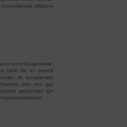
kontrollerinde Millipore
yon kontrolü gereklidir.
reci belki de en önemli
ünleri ile süreçlerdeki
l havanın yanı sıra gaz
lerinizi geliştirmek için
faydalanabilirsiniz.