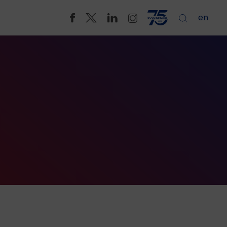
en
lar ve Soğutucular
y CT Sistemleri
vresel Test Kabinleri
e Görüntüleme Çözümleri
 Muayene Sistemleri
ma Ekipmanları
leme ve Muayene Sistemleri