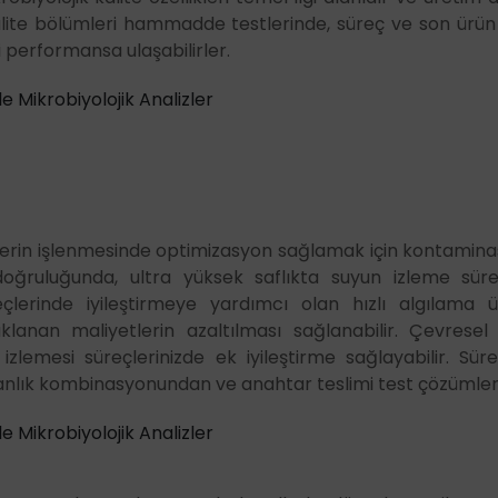
alite bölümleri hammadde testlerinde, süreç ve son ürün 
yi performansa ulaşabilirler.
e Mikrobiyolojik Analizler
i
lerin işlenmesinde optimizasyon sağlamak için kontaminas
 doğruluğunda, ultra yüksek saflıkta suyun izleme sü
çlerinde iyileştirmeye yardımcı olan hızlı algılama ür
aklanan maliyetlerin azaltılması sağlanabilir. Çevrese
izlemesi süreçlerinizde ek iyileştirme sağlayabilir. Süreç
anlık kombinasyonundan ve anahtar teslimi test çözümleri 
e Mikrobiyolojik Analizler