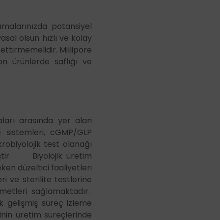
st Cihazları
nleri
malarınızda potansiyel
yasal olsun hızlı ve kolay
e Boroskoplar
ettirmemelidir. Millipore
k ve Form Ölçüm Sistemleri
on ürünlerde saflığı ve
aları arasında yer alan
me sistemleri, cGMP/GLP
robiyolojik test olanağı
iştir. Biyolojik üretim
ken düzeltici faaliyetleri
i ve sterilite testlerine
izmetleri sağlamaktadır.
ak gelişmiş süreç izleme
inin üretim süreçlerinde