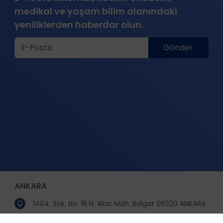
medikal ve yaşam bilim alanındaki
yeniliklerden haberdar olun.
Gönder
ANKARA
1404. Sok. No: 16 N. Akar Mah. Balgat 06520 ANKARA
(312) 295 25 25