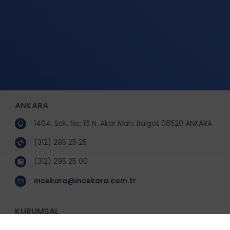
ANKARA
1404. Sok. No: 16 N. Akar Mah. Balgat 06520 ANKARA
(312) 295 25 25
(312) 295 25 00
incekara@incekara.com.tr
KURUMSAL
Hakkımızda