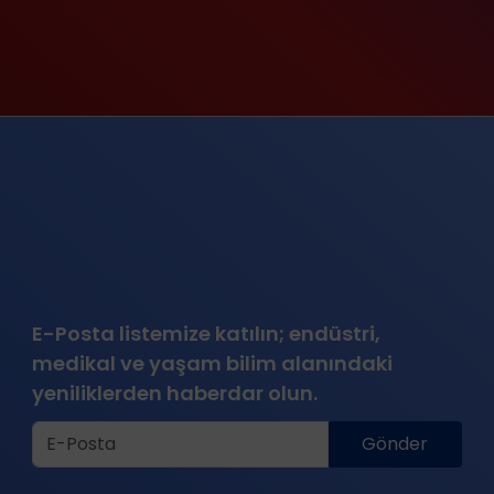
E-Posta listemize katılın; endüstri,
medikal ve yaşam bilim alanındaki
yeniliklerden haberdar olun.
Gönder