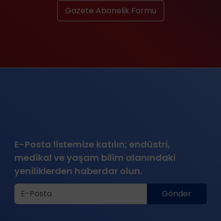
Gazete Abonelik Formu
E-Posta listemize katılın; endüstri,
medikal ve yaşam bilim alanındaki
yeniliklerden haberdar olun.
Gönder