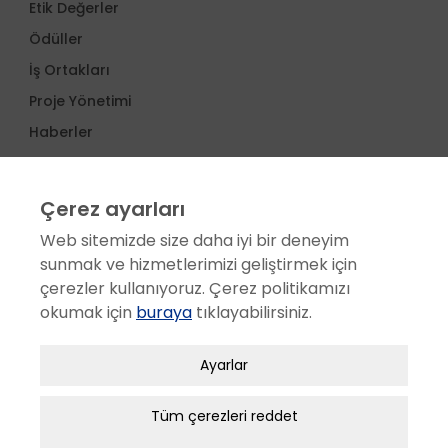
Etik Değerler
Ödüller
İş Ortakları
Proje Yönetimi
Haberler
SERVİS
Çerez ayarları
Satış Sonrası Hizmetler
Web sitemizde size daha iyi bir deneyim
Servis Ağı
sunmak ve hizmetlerimizi geliştirmek için
Müşteri Memnuniyeti
çerezler kullanıyoruz. Çerez politikamızı
okumak için
buraya
tıklayabilirsiniz.
Aplikasyon Kullanım eğitimi
Bakım Sözleşmesi
Zorunlu / Teknik Çerezler
Ayarlar
Web sitesinde gezinmek, web sitesinin
KARİYER
özelliklerinden faydalanabilmek için kullanılan
Tüm çerezleri reddet
İK Politikamız
çerezler zorunlu/teknik çerezlerdir. Bu çerezler