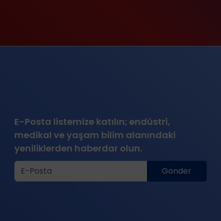
E-Posta listemize katılın; endüstri,
medikal ve yaşam bilim alanındaki
yeniliklerden haberdar olun.
Gönder