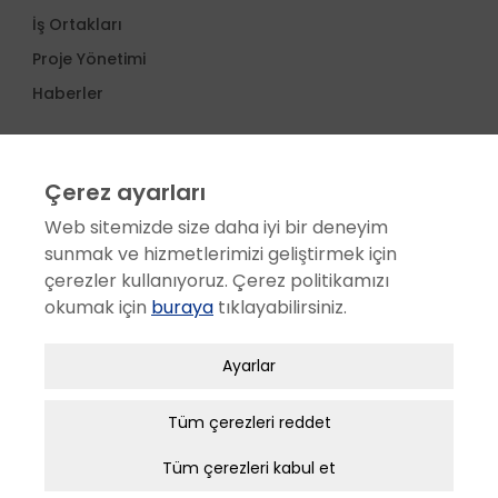
İş Ortakları
Proje Yönetimi
Haberler
SERVİS
Çerez ayarları
Satış Sonrası Hizmetler
Web sitemizde size daha iyi bir deneyim
Servis Ağı
sunmak ve hizmetlerimizi geliştirmek için
Müşteri Memnuniyeti
çerezler kullanıyoruz. Çerez politikamızı
Aplikasyon Kullanım eğitimi
okumak için
buraya
tıklayabilirsiniz.
Bakım Sözleşmesi
Zorunlu / Teknik Çerezler
Ayarlar
KARİYER
Web sitesinde gezinmek, web sitesinin
özelliklerinden faydalanabilmek için kullanılan
Tüm çerezleri reddet
İK Politikamız
çerezler zorunlu/teknik çerezlerdir. Bu çerezler
İK Stratejimiz
Tüm çerezleri kabul et
olmadan, websitesinden sağlanan temel