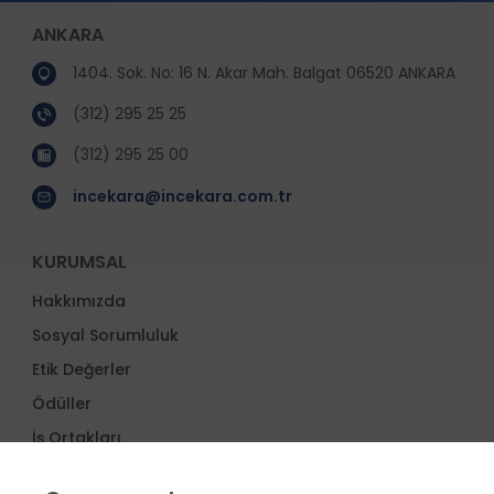
ANKARA
1404. Sok. No: 16 N. Akar Mah. Balgat 06520 ANKARA
(312) 295 25 25
(312) 295 25 00
incekara@incekara.com.tr
KURUMSAL
Hakkımızda
Sosyal Sorumluluk
Etik Değerler
Ödüller
İş Ortakları
Proje Yönetimi