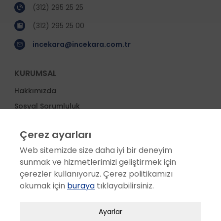
(312) 295 25 25
(312) 295 25 00
incekara@incekara.com.tr
KURUMSAL
Hakkımızda
Sosyal Sorumluluk
Etik Değerler
Çerez ayarları
Ödüller
Web sitemizde size daha iyi bir deneyim
İş Ortakları
sunmak ve hizmetlerimizi geliştirmek için
Proje Yönetimi
çerezler kullanıyoruz. Çerez politikamızı
Haberler
okumak için
buraya
tıklayabilirsiniz.
Zorunlu / Teknik Çerezler
SERVİS
Ayarlar