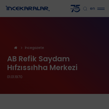
en
İncegazete
AB Refik Saydam
Hıfzıssıhha Merkezi
01.01.1970