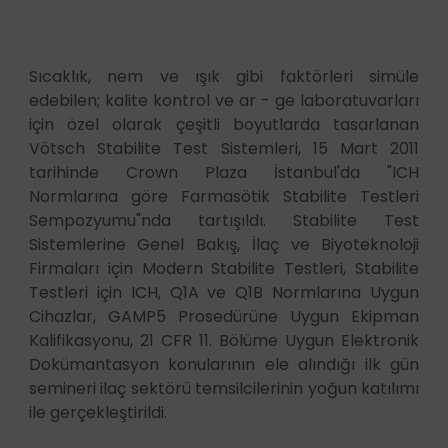
Sıcaklık, nem ve ışık gibi faktörleri simüle
edebilen; kalite kontrol ve ar - ge laboratuvarları
için özel olarak çeşitli boyutlarda tasarlanan
Vötsch Stabilite Test Sistemleri, 15 Mart 2011
tarihinde Crown Plaza İstanbul'da "ICH
Normlarına göre Farmasötik Stabilite Testleri
Sempozyumu"nda tartışıldı. Stabilite Test
Sistemlerine Genel Bakış, İlaç ve Biyoteknoloji
Firmaları için Modern Stabilite Testleri, Stabilite
Testleri için ICH, Q1A ve Q1B Normlarına Uygun
Cihazlar, GAMP5 Prosedürüne Uygun Ekipman
Kalifikasyonu, 21 CFR 11. Bölüme Uygun Elektronik
Dokümantasyon konularının ele alındığı ilk gün
semineri ilaç sektörü temsilcilerinin yoğun katılımı
ile gerçekleştirildi.