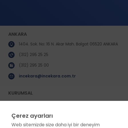
ANKARA
1404. Sok. No: 16 N. Akar Mah. Balgat 06520 ANKARA
(312) 295 25 25
(312) 295 25 00
incekara@incekara.com.tr
KURUMSAL
Hakkımızda
Sosyal Sorumluluk
Çerez ayarları
Etik Değerler
Web sitemizde size daha iyi bir deneyim