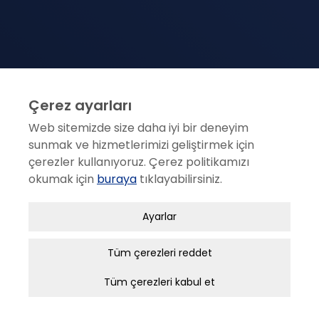
Çerez ayarları
Web sitemizde size daha iyi bir deneyim
sunmak ve hizmetlerimizi geliştirmek için
çerezler kullanıyoruz. Çerez politikamızı
okumak için
buraya
tıklayabilirsiniz.
Zorunlu / Teknik Çerezler
Ayarlar
ANKARA
Web sitesinde gezinmek, web sitesinin
özelliklerinden faydalanabilmek için kullanılan
Tüm çerezleri reddet
1404. Sok. No: 16 N. Akar Mah. Balgat 06520 ANKARA
çerezler zorunlu/teknik çerezlerdir. Bu çerezler
Tüm çerezleri kabul et
(312) 295 25 25
olmadan, websitesinden sağlanan temel
hizmetlerden faydalanılmaz.
(312) 295 25 00