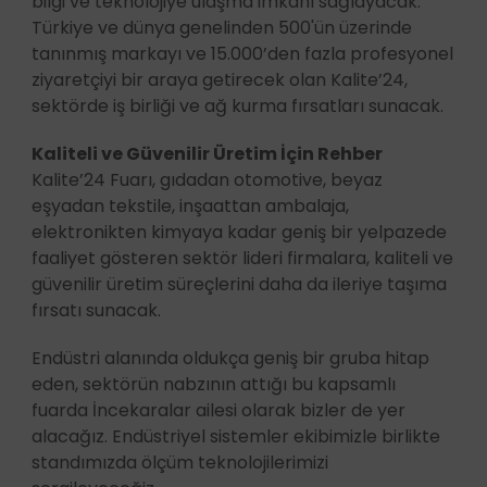
bilgi ve teknolojiye ulaşma imkanı sağlayacak.
Türkiye ve dünya genelinden 500'ün üzerinde
tanınmış markayı ve 15.000’den fazla profesyonel
ziyaretçiyi bir araya getirecek olan Kalite’24,
sektörde iş birliği ve ağ kurma fırsatları sunacak.
Kaliteli ve Güvenilir Üretim İçin Rehber
Kalite’24 Fuarı, gıdadan otomotive, beyaz
eşyadan tekstile, inşaattan ambalaja,
elektronikten kimyaya kadar geniş bir yelpazede
faaliyet gösteren sektör lideri firmalara, kaliteli ve
güvenilir üretim süreçlerini daha da ileriye taşıma
fırsatı sunacak.
Endüstri alanında oldukça geniş bir gruba hitap
eden, sektörün nabzının attığı bu kapsamlı
fuarda İncekaralar ailesi olarak bizler de yer
alacağız. Endüstriyel sistemler ekibimizle birlikte
standımızda ölçüm teknolojilerimizi