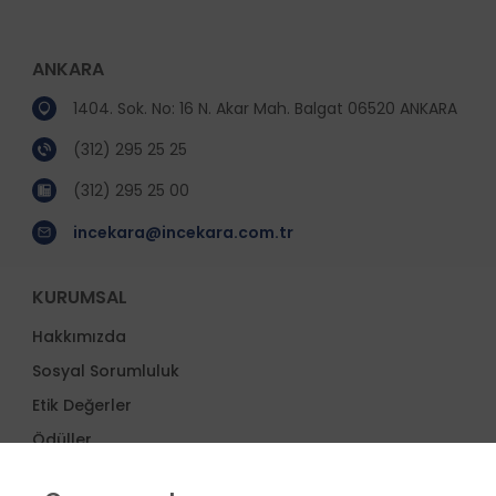
ANKARA
1404. Sok. No: 16 N. Akar Mah. Balgat 06520 ANKARA
(312) 295 25 25
(312) 295 25 00
incekara@incekara.com.tr
KURUMSAL
Hakkımızda
Sosyal Sorumluluk
Etik Değerler
Ödüller
İş Ortakları