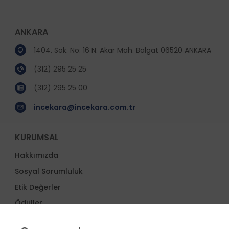
ANKARA
1404. Sok. No: 16 N. Akar Mah. Balgat 06520 ANKARA
(312) 295 25 25
(312) 295 25 00
incekara@incekara.com.tr
KURUMSAL
Hakkımızda
Sosyal Sorumluluk
Etik Değerler
Ödüller
İş Ortakları