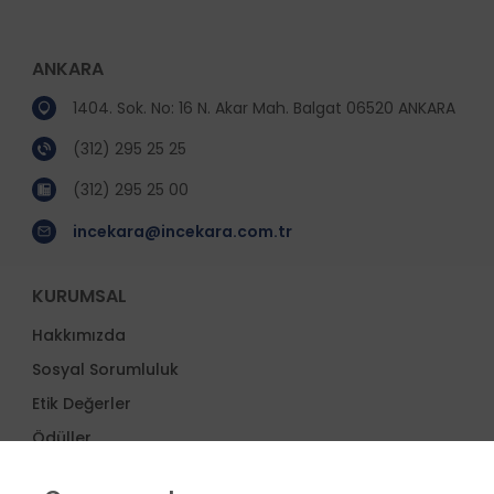
ANKARA
1404. Sok. No: 16 N. Akar Mah. Balgat 06520 ANKARA
(312) 295 25 25
(312) 295 25 00
incekara@incekara.com.tr
KURUMSAL
Hakkımızda
Sosyal Sorumluluk
Etik Değerler
Ödüller
İş Ortakları